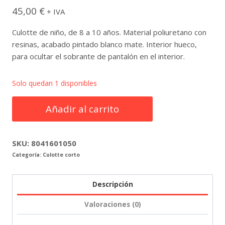
45,00
€
+ IVA
Culotte de niño, de 8 a 10 años. Material poliuretano con
resinas, acabado pintado blanco mate. Interior hueco,
para ocultar el sobrante de pantalón en el interior.
Solo quedan 1 disponibles
Culotte
Añadir al carrito
niño
8
a
SKU:
8041601050
Categoría:
Culotte corto
10
años
blanco
Descripción
mate
Valoraciones (0)
cantidad