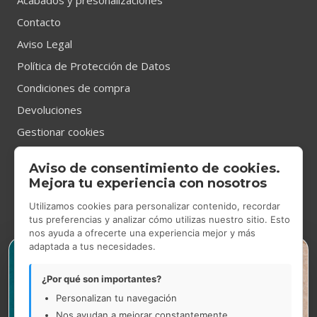
Acabados y presonalizaciones
Contacto
Aviso Legal
Política de Protección de Datos
Condiciones de compra
Devoluciones
Gestionar cookies
Aviso de consentimiento de cookies.
CONTACTO
Mejora tu experiencia con nosotros
Utilizamos cookies para personalizar contenido, recordar
tus preferencias y analizar cómo utilizas nuestro sitio. Esto
nos ayuda a ofrecerte una experiencia mejor y más
Tienda Showroom
en Gran Via de les Corts Catalanes 531,
adaptada a tus necesidades.
×
Barcelona.
De lunes a jueves de 9.00h a 14.00h y de 14.30h a 17.30h.
¿Por qué son importantes?
Viernes de 9.00h a 15.00h.
Personalizan tu navegación
Nos ayudan a mejorar constantemente