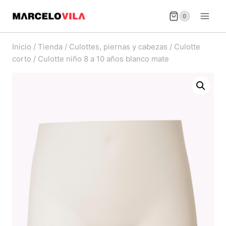
Saltar
0
al
contenido
Inicio
/
Tienda
/
Culottes, piernas y cabezas
/
Culotte
corto
/
Culotte niño 8 a 10 años blanco mate