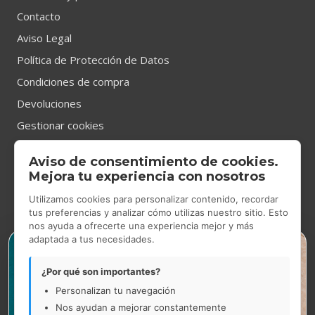
Contacto
Aviso Legal
Política de Protección de Datos
Condiciones de compra
Devoluciones
Gestionar cookies
Aviso de consentimiento de cookies.
CONTACTO
Mejora tu experiencia con nosotros
Utilizamos cookies para personalizar contenido, recordar
tus preferencias y analizar cómo utilizas nuestro sitio. Esto
nos ayuda a ofrecerte una experiencia mejor y más
Tienda Showroom
en Gran Via de les Corts Catalanes 531,
adaptada a tus necesidades.
×
Barcelona.
De lunes a jueves de 9.00h a 14.00h y de 14.30h a 17.30h.
¿Por qué son importantes?
Viernes de 9.00h a 15.00h.
Personalizan tu navegación
Nos ayudan a mejorar constantemente