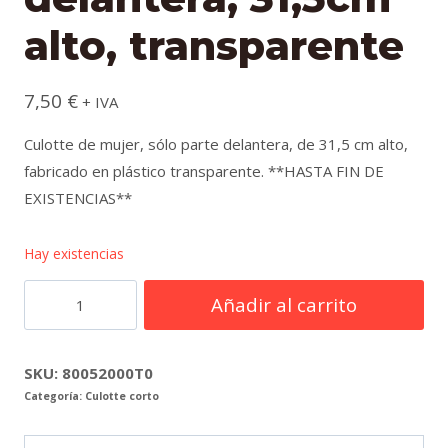
alto, transparente
7,50
€
+ IVA
Culotte de mujer, sólo parte delantera, de 31,5 cm alto,
fabricado en plástico transparente. **HASTA FIN DE
EXISTENCIAS**
Hay existencias
Culotte
Añadir al carrito
corto
mujer
parte
SKU:
80052000T0
Categoría:
Culotte corto
delantera,
31,5cm