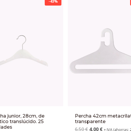
-43%
ha junior, 28cm, de
Percha 42cm metacrila
tico translúcido. 25
transparente
dades
6,50
€
4,00
€
+ IVA (ahorras: