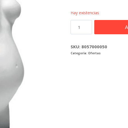
Hay existencias
Torso
A
mujer
embarazada,
color
SKU:
8057000050
Categoría:
Ofertas
blanco
mate
cantidad