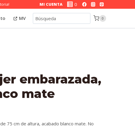
0
toria!
MI CUENTA
Búsqueda
cto
MV
0
jer embarazada,
anco mate
e 75 cm de altura, acabado blanco mate. No