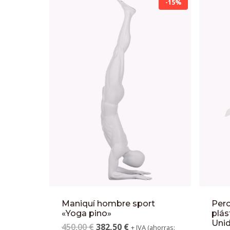
-15%
Maniquí hombre sport
Perc
«Yoga pino»
plás
Uni
450,00
€
382,50
€
+ IVA (ahorras: