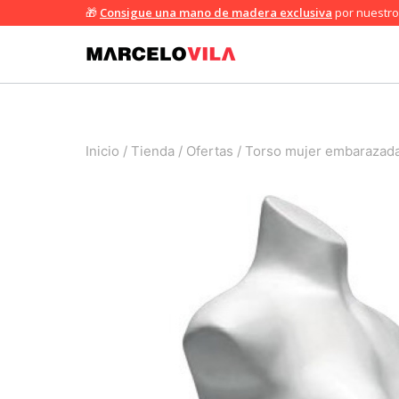
Saltar
🎁
Consigue una mano de madera exclusiva
por nuestro 
al
contenido
Inicio
/
Tienda
/
Ofertas
/
Torso mujer embarazada