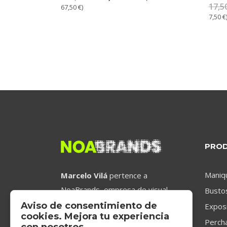
17,5
67,50
€
)
7,50
€
PRO
Maniq
Marcelo Vilá
pertence a
NoaBrands, empresa de visual
Busto
merchandising de carácter global,
Aviso de consentimiento de
Expos
cookies. Mejora tu experiencia
líder mundial en la industria de la
Perch