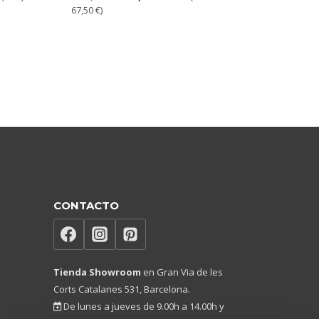
67,50
€
)
CONTACTO
Tienda Showroom
en Gran Via de les
Corts Catalanes 531, Barcelona.
De lunes a jueves de 9.00h a 14.00h y