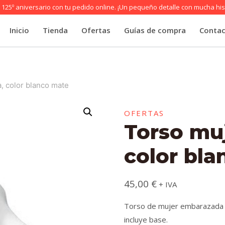
125º aniversario con tu pedido online. ¡Un pequeño detalle con mucha his
Inicio
Tienda
Ofertas
Guías de compra
Conta
, color blanco mate
OFERTAS
Torso mu
color bl
45,00
€
+ IVA
Torso de mujer embarazada d
incluye base.