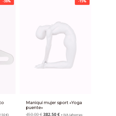
-38%
-15%
to
Maniquí mujer sport «Yoga
puente»
450,00
€
382,50
€
2,50
€
)
+ IVA (ahorras: