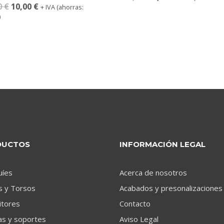
0
€
10,00
€
+ IVA (ahorras:
)
DUCTOS
INFORMACIÓN LEGAL
uíes
Acerca de nosotros
s y Torsos
Acabados y presonalizaciones
itores
Contacto
as y soportes
Aviso Legal