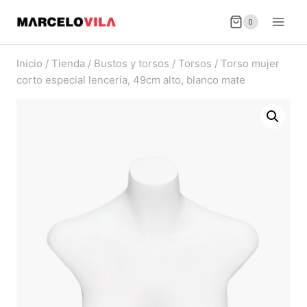
Saltar
0
al
contenido
Inicio
/
Tienda
/
Bustos y torsos
/
Torsos
/
Torso mujer
corto especial lencería, 49cm alto, blanco mate