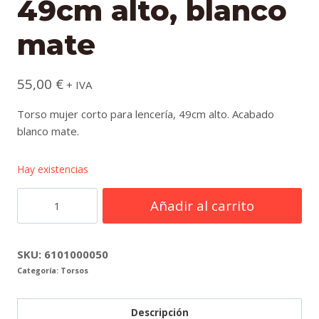
49cm alto, blanco
mate
55,00
€
+ IVA
Torso mujer corto para lencería, 49cm alto. Acabado
blanco mate.
Hay existencias
Torso
Añadir al carrito
mujer
corto
especial
SKU:
6101000050
Categoría:
Torsos
lencería,
49cm
alto,
Descripción