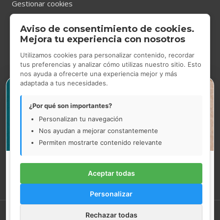
Gestionar cookies
Aviso de consentimiento de cookies.
CONTACTO
Mejora tu experiencia con nosotros
Utilizamos cookies para personalizar contenido, recordar
tus preferencias y analizar cómo utilizas nuestro sitio. Esto
nos ayuda a ofrecerte una experiencia mejor y más
Tienda Showroom
en Gran Via de les Corts Catalanes 531,
adaptada a tus necesidades.
×
Barcelona.
De lunes a jueves de 9.00h a 14.00h y de 14.30h a 17.30h.
¿Por qué son importantes?
Viernes de 9.00h a 15.00h.
Personalizan tu navegación
Nos ayudan a mejorar constantemente
93 454 52 33
Permiten mostrarte contenido relevante
marcelovila@marcelovila.com
Vacaciones de verano
Aceptar todas
Nuestra tienda de Gran Via de les Corts Catalanes, 531
permanecerá cerrada del 10 al 21 de agosto.
Personalizar
Los pedidos web realizados entre el 10 y el 14 de agosto se
gestionarán a partir del 17 de agosto.
Rechazar todas