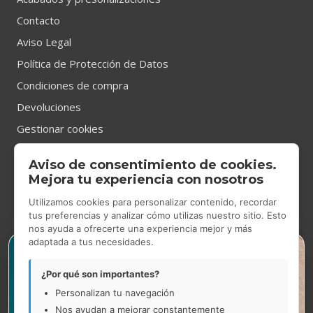
Contacto
Aviso Legal
Política de Protección de Datos
Condiciones de compra
Devoluciones
Gestionar cookies
Aviso de consentimiento de cookies.
CONTACTO
Mejora tu experiencia con nosotros
Utilizamos cookies para personalizar contenido, recordar
tus preferencias y analizar cómo utilizas nuestro sitio. Esto
nos ayuda a ofrecerte una experiencia mejor y más
Tienda Showroom
en Gran Via de les Corts Catalanes 531,
adaptada a tus necesidades.
×
Barcelona.
De lunes a jueves de 9.00h a 14.00h y de 14.30h a 17.30h.
¿Por qué son importantes?
Viernes de 9.00h a 15.00h.
Personalizan tu navegación
Nos ayudan a mejorar constantemente