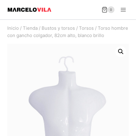
Saltar
0
al
contenido
Inicio
/
Tienda
/
Bustos y torsos
/
Torsos
/
Torso hombre
con gancho colgador, 82cm alto, blanco brillo