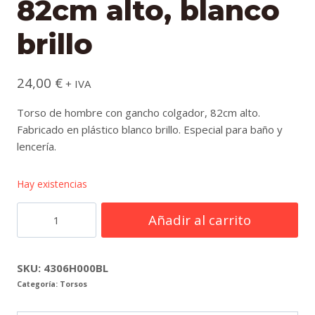
82cm alto, blanco
brillo
24,00
€
+ IVA
Torso de hombre con gancho colgador, 82cm alto.
Fabricado en plástico blanco brillo. Especial para baño y
lencería.
Hay existencias
Torso
Añadir al carrito
hombre
con
gancho
SKU:
4306H000BL
Categoría:
Torsos
colgador,
82cm