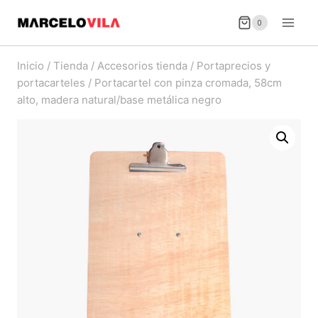
Saltar
0
al
contenido
Inicio
/
Tienda
/
Accesorios tienda
/
Portaprecios y
portacarteles
/
Portacartel con pinza cromada, 58cm
alto, madera natural/base metálica negro