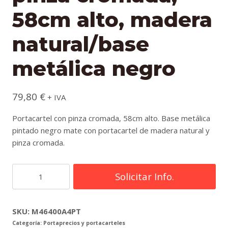
58cm alto, madera
natural/base
metálica negro
79,80
€
+ IVA
Portacartel con pinza cromada, 58cm alto. Base metálica
pintado negro mate con portacartel de madera natural y
pinza cromada.
Portacartel
Solicitar Info.
con
pinza
cromada,
SKU:
M46400A4PT
Categoría:
Portaprecios y portacarteles
58cm