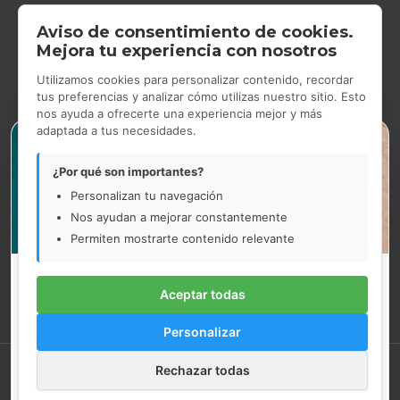
Aviso de consentimiento de cookies.
CONTACTO
Mejora tu experiencia con nosotros
Utilizamos cookies para personalizar contenido, recordar
tus preferencias y analizar cómo utilizas nuestro sitio. Esto
nos ayuda a ofrecerte una experiencia mejor y más
Tienda Showroom
en Gran Via de les Corts Catalanes 531,
adaptada a tus necesidades.
×
Barcelona.
De lunes a jueves de 9.00h a 14.00h y de 14.30h a 17.30h.
¿Por qué son importantes?
Viernes de 9.00h a 15.00h.
Personalizan tu navegación
Nos ayudan a mejorar constantemente
93 454 52 33
Permiten mostrarte contenido relevante
marcelovila@marcelovila.com
Vacaciones de verano
Aceptar todas
Nuestra tienda de Gran Via de les Corts Catalanes, 531
permanecerá cerrada del 10 al 21 de agosto.
Personalizar
Los pedidos web realizados entre el 10 y el 14 de agosto se
gestionarán a partir del 17 de agosto.
Rechazar todas
¡Encuentra todo lo que necesitas para equipar tu tienda en Marcelo
Mientras tanto, puede seguir comprando con total
Vilá! | Retail con
MV