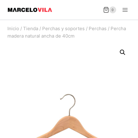
Saltar
0
al
contenido
Inicio
/
Tienda
/
Perchas y soportes
/
Perchas
/
Percha
madera natural ancha de 40cm