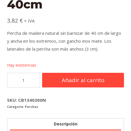
40cm
3,82
€
+ IVA
Percha de madera natural sin barnizar de 40 cm de largo
y ancha en los extremos, con gancho inox mate. Los
laterales de la percha son más anchos (3 cm).
Hay existencias
Percha
Añadir al carrito
madera
natural
ancha
SKU:
CB1340300N
Categoría:
Perchas
de
40cm
cantidad
Descripción