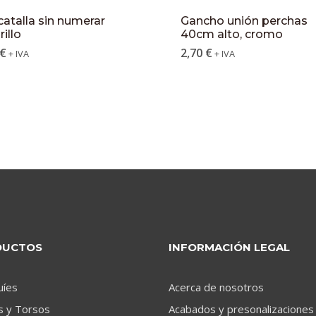
atalla sin numerar
Gancho unión perchas
illo
40cm alto, cromo
€
2,70
€
+ IVA
+ IVA
DUCTOS
INFORMACIÓN LEGAL
uíes
Acerca de nosotros
s y Torsos
Acabados y presonalizaciones