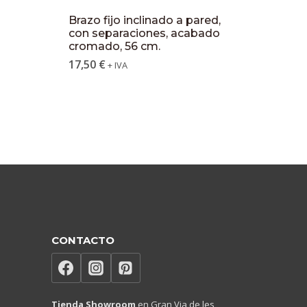
Brazo fijo inclinado a pared,
con separaciones, acabado
cromado, 56 cm.
17,50
€
+ IVA
CONTACTO
Tienda Showroom
en Gran Via de les