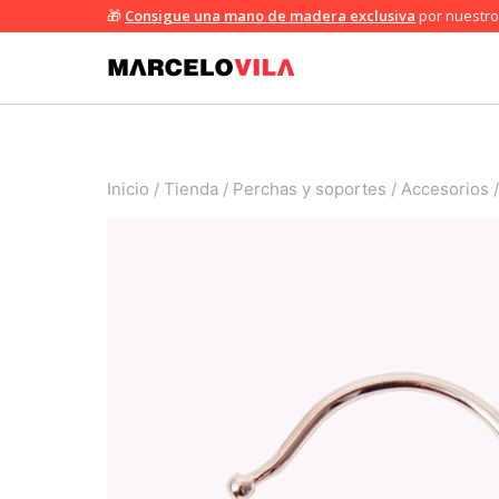
Saltar
🎁
Consigue una mano de madera exclusiva
por nuestro 
al
contenido
Inicio
/
Tienda
/
Perchas y soportes
/
Accesorios
/