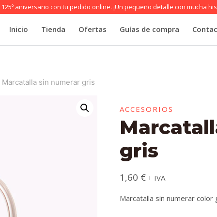
125º aniversario con tu pedido online. ¡Un pequeño detalle con mucha his
Inicio
Tienda
Ofertas
Guías de compra
Conta
Marcatalla sin numerar gris
ACCESORIOS
Marcatall
gris
1,60
€
+ IVA
Marcatalla sin numerar color g