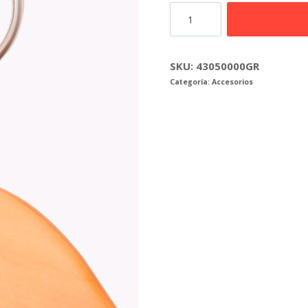
Marcatalla
sin
numerar
gris
SKU:
43050000GR
Categoría:
Accesorios
cantidad