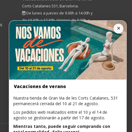
Corts Catalanes 531, Barcelona.
De lunes a jueves de 9.00h a 14.00h y
de 14.30h a 17.30h. Viernes de 9.00h a
os
×
15.00h.
93 454 52 33
marcelovila@marcelovila.com
Vacaciones de verano
Nuestra tienda de Gran Via de les Corts Catalanes, 531
permanecerá cerrada del 10 al 21 de agosto.
Los pedidos web realizados entre el 10 y el 14 de
agosto se gestionarán a partir del 17 de agosto.
Mientras tanto, puede seguir comprando con
total normalidad. ¡Feliz verano!