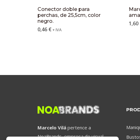
Conector doble para
Marc
perchas, de 25,5cm, color
amar
negro.
1,60
0,46
€
+ IVA
PRO
Maniq
Marcelo Vilá
pertence a
NoaBrands, empresa de visual
Busto