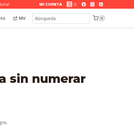
0
toria!
MI CUENTA
Búsqueda
cto
MV
0
a sin numerar
ris.