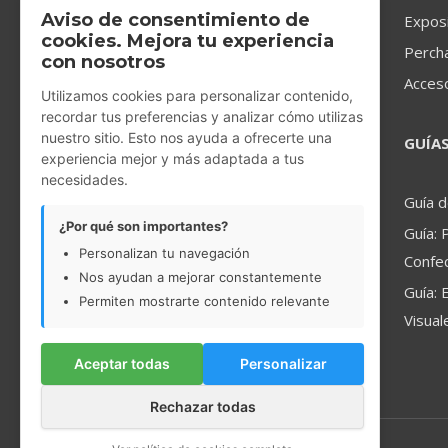
merchandising de carácter global,
Aviso de consentimiento de
Expos
cookies. Mejora tu experiencia
líder mundial en la industria de la
Perch
con nosotros
moda.
Acces
Utilizamos cookies para personalizar contenido,
recordar tus preferencias y analizar cómo utilizas
nuestro sitio. Esto nos ayuda a ofrecerte una
GUÍA
experiencia mejor y más adaptada a tus
necesidades.
Guía 
¿Por qué son importantes?
Guía: 
Personalizan tu navegación
Confec
Nos ayudan a mejorar constantemente
Guía: 
Permiten mostrarte contenido relevante
Visual
Aceptar todas
Personalizar
Rechazar todas