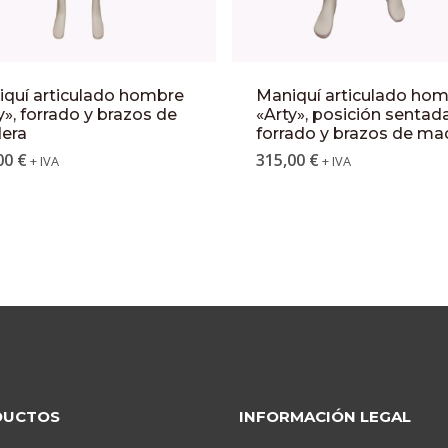
quí articulado hombre
Maniquí articulado ho
y», forrado y brazos de
«Arty», posición sentada
era
forrado y brazos de ma
00
€
315,00
€
+ IVA
+ IVA
DUCTOS
INFORMACIÓN LEGAL