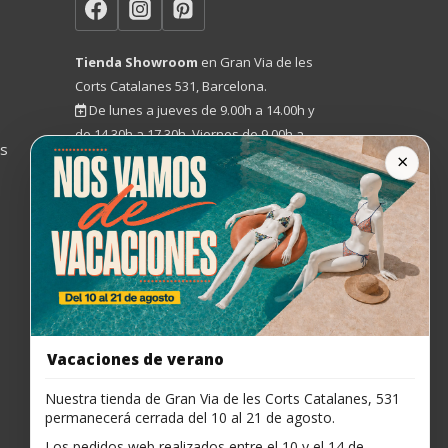
Tienda Showroom
en Gran Via de les
Corts Catalanes 531, Barcelona.
De lunes a jueves de 9.00h a 14.00h y
de 14.30h a 17.30h. Viernes de 9.00h a
os
×
15.00h.
93 454 52 33
marcelovila@marcelovila.com
Vacaciones de verano
Nuestra tienda de Gran Via de les Corts Catalanes, 531
permanecerá cerrada del 10 al 21 de agosto.
Los pedidos web realizados entre el 10 y el 14 de