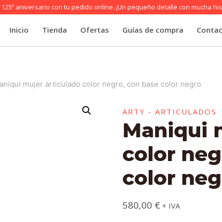
125º aniversario con tu pedido online. ¡Un pequeño detalle con mucha his
Inicio
Tienda
Ofertas
Guías de compra
Conta
aniqui mujer articulado color negro, con base color negro
ARTY - ARTICULADOS
Maniqui 
color neg
color neg
580,00
€
+ IVA