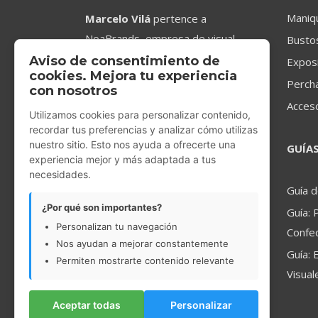
Maniq
Marcelo Vilá
pertence a
NoaBrands, empresa de visual
Busto
merchandising de carácter global,
Aviso de consentimiento de
Expos
cookies. Mejora tu experiencia
líder mundial en la industria de la
Perch
con nosotros
moda.
Acces
Utilizamos cookies para personalizar contenido,
recordar tus preferencias y analizar cómo utilizas
nuestro sitio. Esto nos ayuda a ofrecerte una
GUÍA
experiencia mejor y más adaptada a tus
necesidades.
Guía 
¿Por qué son importantes?
Guía: 
Personalizan tu navegación
Confec
Nos ayudan a mejorar constantemente
Guía: 
Permiten mostrarte contenido relevante
Visual
Aceptar todas
Personalizar