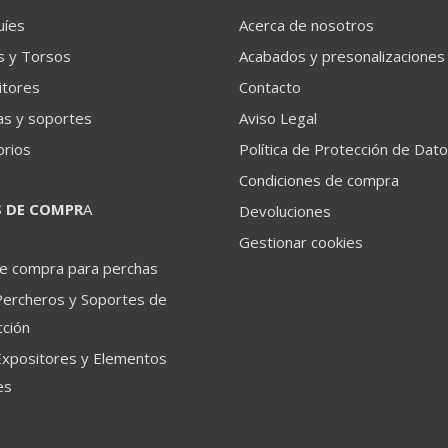
uíes
Acerca de nosotros
s y Torsos
Acabados y presonalizaciones
itores
Contacto
as y soportes
Aviso Legal
orios
Política de Protección de Dat
Condiciones de compra
S DE COMPR
A
Devoluciones
Gestionar cookies
de compra para perchas
Percheros y Soportes de
ción
Expositores y Elementos
es