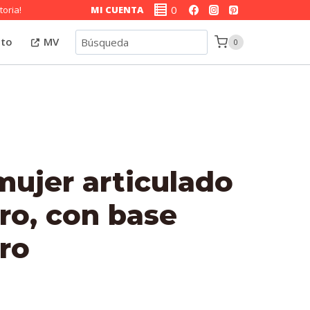
0
toria!
MI CUENTA
Búsqueda
cto
MV
0
mujer articulado
ro, con base
ro