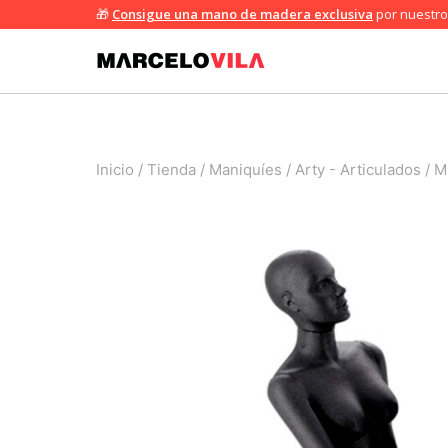
Saltar
🎁
Consigue una mano de madera exclusiva
por nuestro 
al
contenido
Inicio
/
Tienda
/
Maniquíes
/
Arty - Articulados
/
M