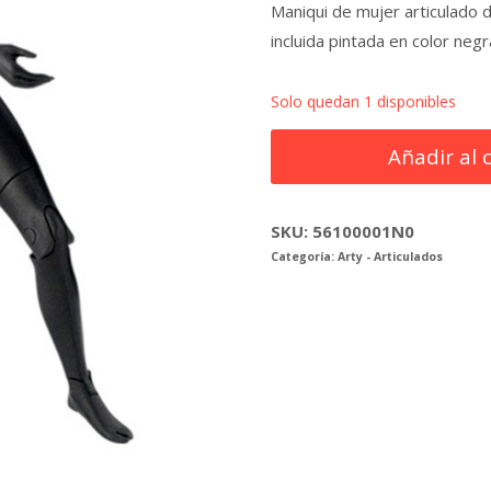
Maniqui de mujer articulado 
incluida pintada en color ne
Solo quedan 1 disponibles
Maniqui
Añadir al 
mujer
articulado
color
SKU:
56100001N0
Categoría:
Arty - Articulados
negro,
con
base
color
negro
cantidad