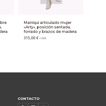
mbre
Maniquí articulado mujer
,
«Arty», posición sentada,
dera
forrado y brazos de madera
315,00
€
+ IVA
CONTACTO