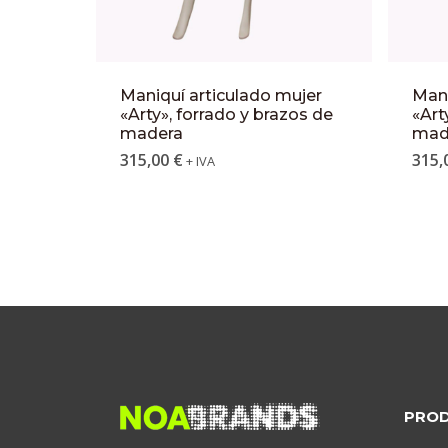
Maniquí articulado mujer
Mani
«Arty», forrado y brazos de
«Art
madera
mad
315,00
€
315,
+ IVA
PRO