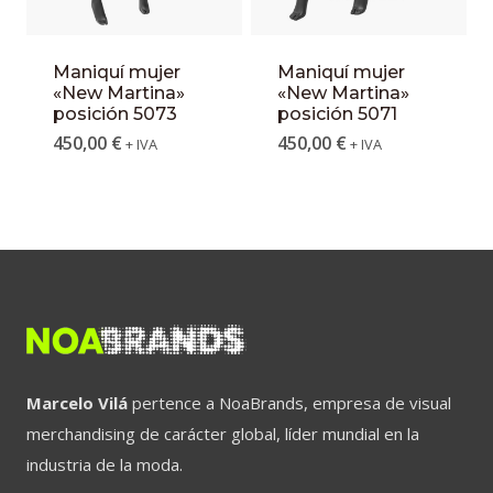
Maniquí mujer
Maniquí mujer
«New Martina»
«New Martina»
posición 5073
posición 5071
450,00
€
450,00
€
+ IVA
+ IVA
Marcelo Vilá
pertence a NoaBrands, empresa de visual
merchandising de carácter global, líder mundial en la
industria de la moda.