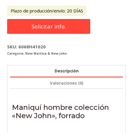
Plazo de producción/envío: 20 DÍAS
Maniquí
Solicitar info.
hombre
colección
"New
SKU:
6068H41020
Categoría:
New Martina & New John
John",
forrado
cantidad
Descripción
Valoraciones (0)
Maniquí hombre colección
«New John», forrado