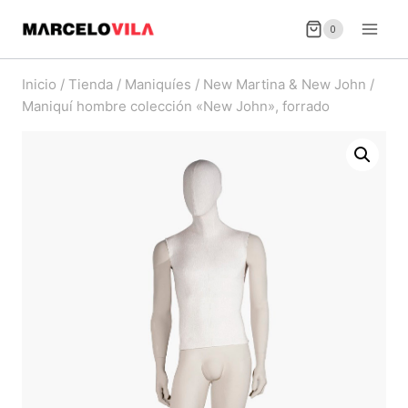
Saltar
0
al
contenido
Inicio
/
Tienda
/
Maniquíes
/
New Martina & New John
/
Maniquí hombre colección «New John», forrado