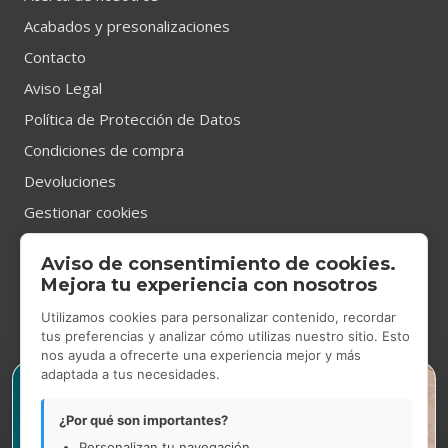
Acabados y presonalizaciones
Contacto
Aviso Legal
Política de Protección de Datos
Condiciones de compra
Devoluciones
Gestionar cookies
Aviso de consentimiento de cookies.
CONTACTO
Mejora tu experiencia con nosotros
Utilizamos cookies para personalizar contenido, recordar
tus preferencias y analizar cómo utilizas nuestro sitio. Esto
nos ayuda a ofrecerte una experiencia mejor y más
Tienda Showroom
en Gran Via de les Corts Catalanes 531,
adaptada a tus necesidades.
×
Barcelona.
De lunes a jueves de 9.00h a 14.00h y de 14.30h a 17.30h.
¿Por qué son importantes?
Viernes de 9.00h a 15.00h.
Personalizan tu navegación