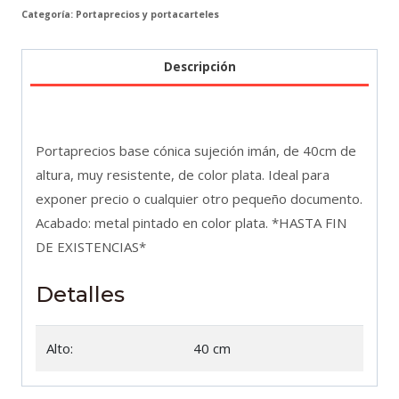
Categoría:
Portaprecios y portacarteles
imán,
de
40cm
Descripción
de
altura,
color
Portaprecios base cónica sujeción imán, de 40cm de
plata.
altura, muy resistente, de color plata. Ideal para
cantidad
exponer precio o cualquier otro pequeño documento.
Acabado: metal pintado en color plata. *HASTA FIN
DE EXISTENCIAS*
Detalles
Alto:
40 cm