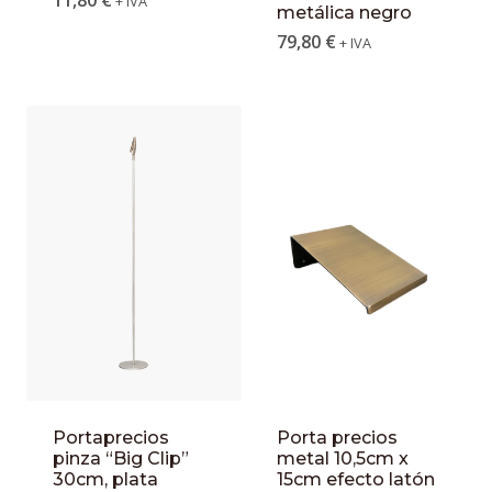
11,80
€
+ IVA
metálica negro
79,80
€
+ IVA
Portaprecios
Porta precios
pinza “Big Clip”
metal 10,5cm x
30cm, plata
15cm efecto latón