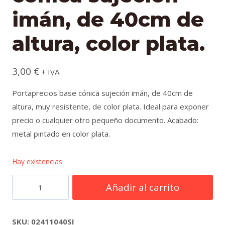
imán, de 40cm de
altura, color plata.
3,00
€
+ IVA
Portaprecios base cónica sujeción imán, de 40cm de
altura, muy resistente, de color plata. Ideal para exponer
precio o cualquier otro pequeño documento. Acabado:
metal pintado en color plata.
Hay existencias
Portaprecios
Añadir al carrito
base
cónica
sujeción
SKU:
02411040SI