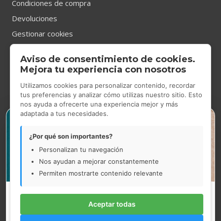
Condiciones de compra
Devoluciones
Gestionar cookies
Aviso de consentimiento de cookies.
CONTACTO
Mejora tu experiencia con nosotros
Utilizamos cookies para personalizar contenido, recordar
tus preferencias y analizar cómo utilizas nuestro sitio. Esto
nos ayuda a ofrecerte una experiencia mejor y más
Tienda Showroom
en Gran Via de les Corts Catalanes 531,
adaptada a tus necesidades.
×
Barcelona.
De lunes a jueves de 9.00h a 14.00h y de 14.30h a 17.30h.
¿Por qué son importantes?
Viernes de 9.00h a 15.00h.
Personalizan tu navegación
Nos ayudan a mejorar constantemente
93 454 52 33
Permiten mostrarte contenido relevante
marcelovila@marcelovila.com
Vacaciones de verano
Aceptar todas
Nuestra tienda de Gran Via de les Corts Catalanes, 531