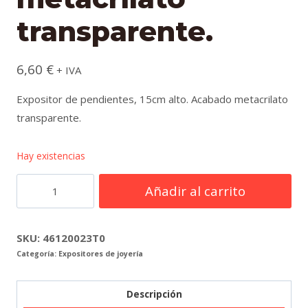
transparente.
6,60
€
+ IVA
Expositor de pendientes, 15cm alto. Acabado metacrilato
transparente.
Hay existencias
Expositor
Añadir al carrito
par
de
pendientes,
SKU:
46120023T0
Categoría:
Expositores de joyería
15cm,
metacrilato
transparente.
Descripción